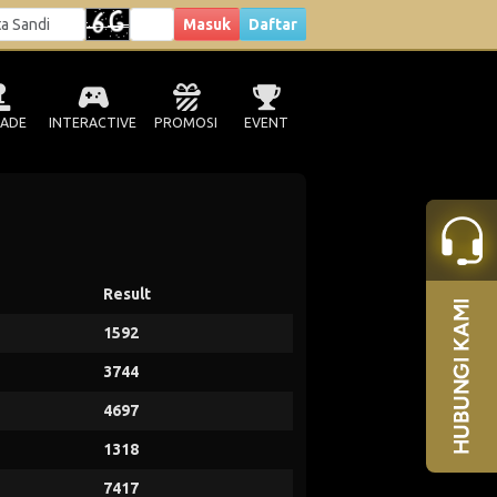
an Terbesar Di Indonesia
Selamat Datang di SEDANGHOKI yang menghadi
Masuk
Daftar
ADE
INTERACTIVE
PROMOSI
EVENT
Result
1592
3744
4697
1318
7417