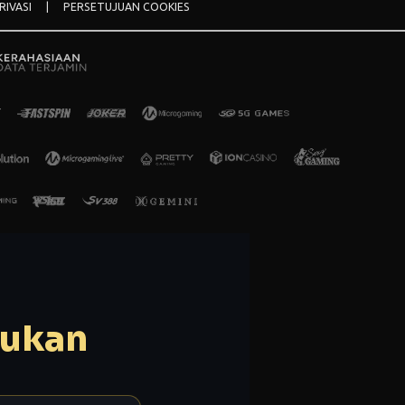
jukan