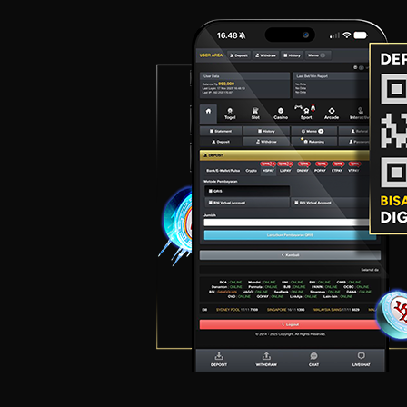
TENTANG KAMI
|
BANTUAN
|