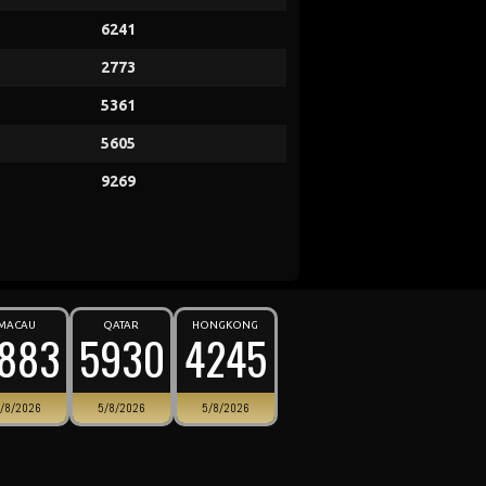
6241
2773
5361
5605
9269
MACAU
QATAR
HONGKONG
883
5930
4245
/8/2026
5/8/2026
5/8/2026