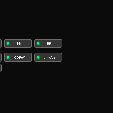
BNI
BRI
GOPAY
LinkAja
RIVASI
|
PERSETUJUAN COOKIES