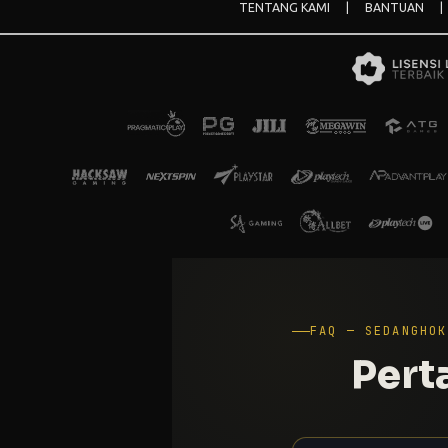
FAQ — SEDANGHOK
Pert