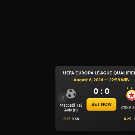
UEFA EUROPA LEAGUE QUALIFI
August 7, 2026 — 00:00 WIB
0 : 0
Previous
BET NOW
Red Bull
Pafo
Salzburg
1
0.88
-1
0